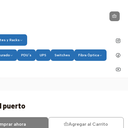
tes y Racks
turado
PDU´s
UPS
Switches
Fibra Óptica
1 puerto
mprar ahora
Agregar al Carrito