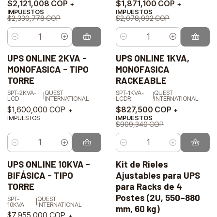
$2,121,008 COP
$1,871,100 COP
+
+
IMPUESTOS
IMPUESTOS
$2,330,778 COP
$2,078,992 COP
Cantidad
Cantidad
UPS ONLINE 2KVA -
UPS ONLINE 1KVA,
-9%
MONOFASICA - TIPO
MONOFASICA
OFF
TORRE
RACKEABLE
SPT-2KVA-
QUEST
SPT-1KVA-
QUEST
|
|
LCD
INTERNATIONAL
LCDR
INTERNATIONAL
$1,600,000 COP
$827,500 COP
+
+
IMPUESTOS
IMPUESTOS
$909,340 COP
Cantidad
Cantidad
UPS ONLINE 10KVA -
Kit de Rieles
-10%
No disponible
BIFÁSICA - TIPO
Ajustables para UPS
OFF
TORRE
para Racks de 4
Agotado
Postes (2U, 550–880
SPT-
QUEST
|
10KVA
INTERNATIONAL
mm, 60 kg)
$7,955,000 COP
+