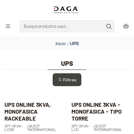
Inicio
UPS
UPS
Filtros
UPS ONLINE 3KVA,
UPS ONLINE 3KVA -
-9%
-10%
MONOFASICA
MONOFASICA - TIPO
OFF
OFF
RACKEABLE
TORRE
SPT-3KVA-
QUEST
SPT-3KVA-
QUEST
|
|
LCDR
INTERNATIONAL
LCD
INTERNATIONAL