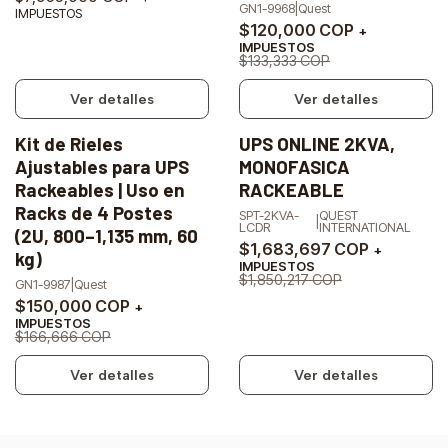
GN1-9968
|
Quest
IMPUESTOS
$120,000 COP
+
IMPUESTOS
$133,333 COP
Ver detalles
Ver detalles
Kit de Rieles
UPS ONLINE 2KVA,
-10%
-9%
Ajustables para UPS
MONOFASICA
OFF
OFF
Rackeables | Uso en
RACKEABLE
Agotado
Agotado
Racks de 4 Postes
SPT-2KVA-
QUEST
|
LCDR
INTERNATIONAL
(2U, 800–1,135 mm, 60
$1,683,697 COP
+
kg)
IMPUESTOS
$1,850,217 COP
GN1-9987
|
Quest
$150,000 COP
+
IMPUESTOS
$166,666 COP
Ver detalles
Ver detalles