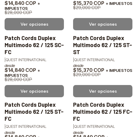
$14,840 COP
$15,370 COP
+
+ IMPUESTOS
$29,000 COP
IMPUESTOS
$28,000 COP
Ver opciones
Ver opciones
Patch Cords Duplex
Patch Cords Duplex
-47%
-47%
Multimodo 62 / 125 SC-
Multimodo 62 / 125 ST-
OFF
OFF
FC
ST
|
QUEST INTERNATIONAL
|
QUEST INTERNATIONAL
desde
desde
$14,840 COP
$15,370 COP
+
+ IMPUESTOS
$29,000 COP
IMPUESTOS
$28,000 COP
Ver opciones
Ver opciones
Patch Cords Duplex
Patch Cords Duplex
-47%
-47%
Multimodo 62 / 125 ST-
Multimodo 62 / 125 FC-
OFF
OFF
FC
FC
|
QUEST INTERNATIONAL
|
QUEST INTERNATIONAL
desde
desde
$14,840 COP
$14,840 COP