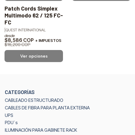
Patch Cords Simplex
-47%
Multimodo 62 / 125 FC-
OFF
FC
|
QUEST INTERNATIONAL
desde
$8,586 COP
+ IMPUESTOS
$16,200 COP
Ver opciones
CATEGORÍAS
CABLEADO ESTRUCTURADO
CABLES DE FIBRA PARA PLANTA EXTERNA
UPS
PDU´s
ILUMINACIÓN PARA GABINETE RACK