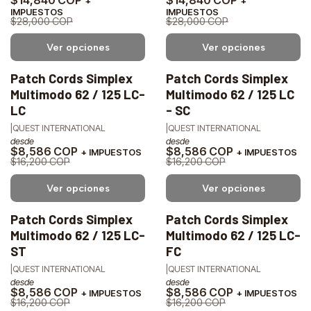
+
+
IMPUESTOS
IMPUESTOS
$28,000 COP
$28,000 COP
Ver opciones
Ver opciones
Patch Cords Simplex
Patch Cords Simplex
-47%
-47%
Multimodo 62 / 125 LC-
Multimodo 62 / 125 LC
OFF
OFF
LC
- SC
|
QUEST INTERNATIONAL
|
QUEST INTERNATIONAL
desde
desde
$8,586 COP
$8,586 COP
+ IMPUESTOS
+ IMPUESTOS
$16,200 COP
$16,200 COP
Ver opciones
Ver opciones
Patch Cords Simplex
Patch Cords Simplex
-47%
-47%
Multimodo 62 / 125 LC-
Multimodo 62 / 125 LC-
OFF
OFF
ST
FC
|
QUEST INTERNATIONAL
|
QUEST INTERNATIONAL
desde
desde
$8,586 COP
$8,586 COP
+ IMPUESTOS
+ IMPUESTOS
$16,200 COP
$16,200 COP