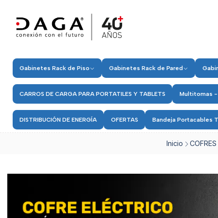
Gabinetes Rack de Piso
Gabinetes Rack de Pared
Gabin
CARROS DE CARGA PARA PORTATILES Y TABLETS
Multitomas -
DISTRIBUCIÓN DE ENERGÍA
OFERTAS
Bandeja Portacables T
Inicio
COFRES 