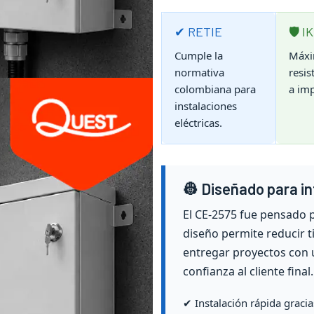
✔ RETIE
🛡 I
Cumple la
Máx
normativa
resis
colombiana para
a im
instalaciones
eléctricas.
👷 Diseñado para i
El CE-2575 fue pensado pa
diseño permite reducir t
entregar proyectos con 
confianza al cliente final.
✔ Instalación rápida graci