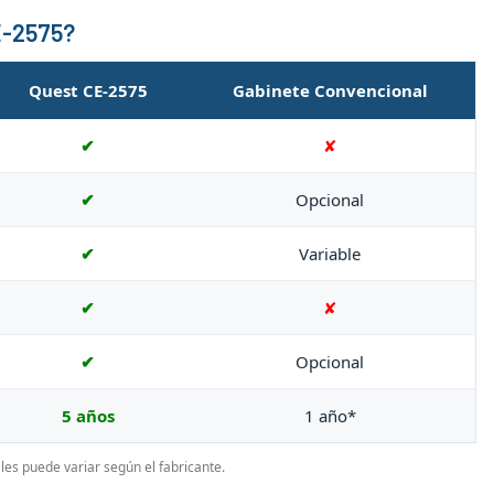
CE-2575?
Quest CE-2575
Gabinete Convencional
✔
✘
✔
Opcional
✔
Variable
✔
✘
✔
Opcional
5 años
1 año*
es puede variar según el fabricante.