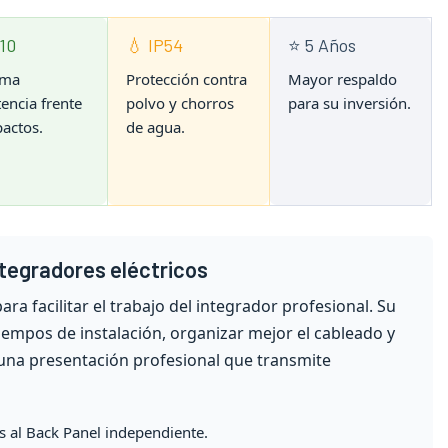
K10
💧 IP54
⭐ 5 Años
ima
Protección contra
Mayor respaldo
tencia frente
polvo y chorros
para su inversión.
pactos.
de agua.
ntegradores eléctricos
ra facilitar el trabajo del integrador profesional. Su
iempos de instalación, organizar mejor el cableado y
una presentación profesional que transmite
as al Back Panel independiente.