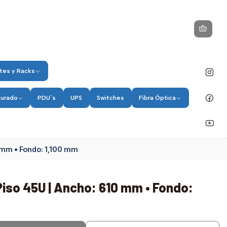
tes y Racks
turado
PDU´s
UPS
Switches
Fibra Óptica
 mm • Fondo: 1,100 mm
iso 45U | Ancho: 610 mm • Fondo: