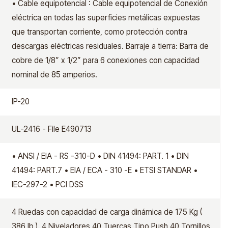
• Cable equipotencial : Cable equipotencial de Conexión
eléctrica en todas las superficies metálicas expuestas
que transportan corriente, como protección contra
descargas eléctricas residuales. Barraje a tierra: Barra de
cobre de 1/8” x 1/2” para 6 conexiones con capacidad
nominal de 85 amperios.
IP-20
UL-2416 - File E490713
• ANSI / EIA - RS -310-D • DIN 41494: PART. 1 • DIN
41494: PART.7 • EIA / ECA - 310 -E • ETSI STANDAR •
IEC-297-2 • PCI DSS
4 Ruedas con capacidad de carga dinámica de 175 Kg (
386 lb ). 4 Niveladores 40 Tuercas Tipo Push 40 Tornillos