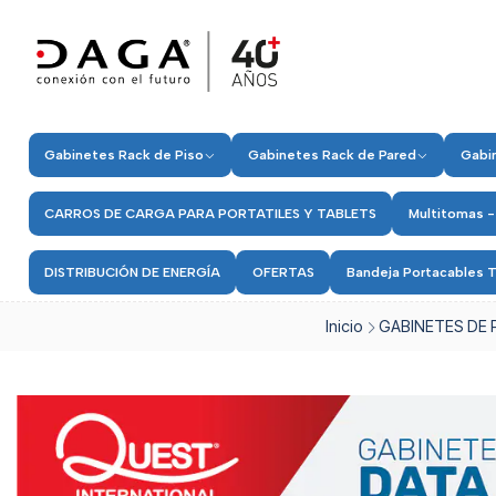
Gabinetes Rack de Piso
Gabinetes Rack de Pared
Gabin
CARROS DE CARGA PARA PORTATILES Y TABLETS
Multitomas -
DISTRIBUCIÓN DE ENERGÍA
OFERTAS
Bandeja Portacables T
Inicio
GABINETES DE 