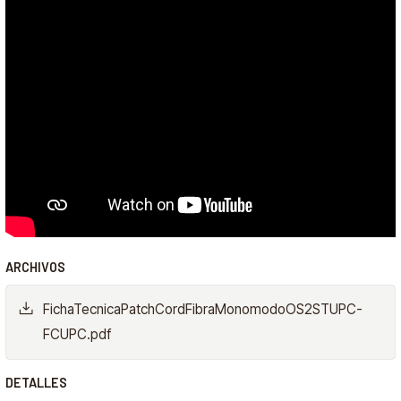
ARCHIVOS
FichaTecnicaPatchCordFibraMonomodoOS2STUPC-
FCUPC.pdf
DETALLES