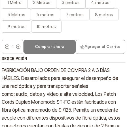
1 Metro
2 Metros
3 metros
4 metros
5 Metros
6 metros
7 metros
8 metros
9 metros
10 metros
Comprar ahora
Agregar al Carrito
Cantidad
DESCRIPCIÓN
FABRICACIÓN BAJO ORDEN DE COMPRA 2 A 3 DÍAS
HÁBILES. Desarrollados para asegurar el desempeño de
una red óptica y para transportar señales
como: audio, datos y vídeo a alta velocidad. Los Patch
Cords Dúplex Monomodo ST-FC están fabricados con
fibra óptica monomodo de 9 /125. Permite un excelente
acople con diferentes dispositivos de fibra óptica, estos
conectores cuentan con férulas de zirconio de 2.5 mm y