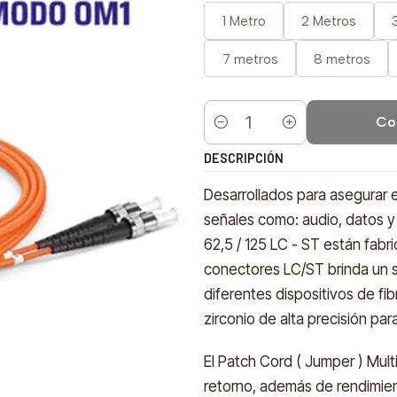
1 Metro
2 Metros
7 metros
8 metros
Co
Cantidad
DESCRIPCIÓN
Desarrollados para asegurar 
señales como: audio, datos y
62,5 / 125 LC - ST están fabr
conectores LC/ST brinda un 
diferentes dispositivos de fi
zirconio de alta precisión pa
El Patch Cord ( Jumper ) Mult
retorno, además de rendimien