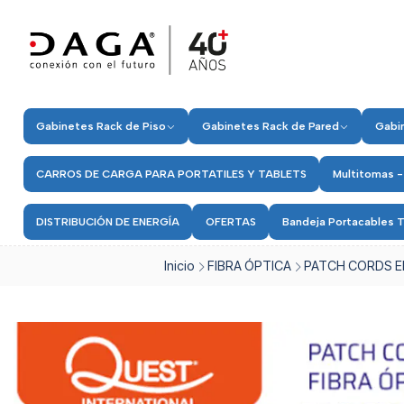
Gabinetes Rack de Piso
Gabinetes Rack de Pared
Gabin
CARROS DE CARGA PARA PORTATILES Y TABLETS
Multitomas -
DISTRIBUCIÓN DE ENERGÍA
OFERTAS
Bandeja Portacables T
Inicio
FIBRA ÓPTICA
PATCH CORDS E