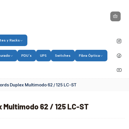
tes y Racks
turado
PDU´s
UPS
Switches
Fibra Óptica
ords Duplex Multimodo 62 / 125 LC-ST
x Multimodo 62 / 125 LC-ST