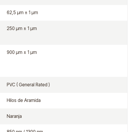
62,5 μm ± 1 μm
250 μm ± 1 μm
900 μm ± 1 μm
PVC ( General Rated )
Hilos de Aramida
Naranja
850 nm / 1300 nm