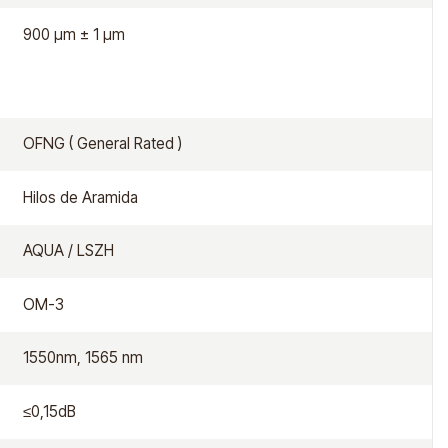
900 μm ± 1 μm
OFNG ( General Rated )
Hilos de Aramida
AQUA / LSZH
OM-3
1550nm, 1565 nm
≤0,15dB