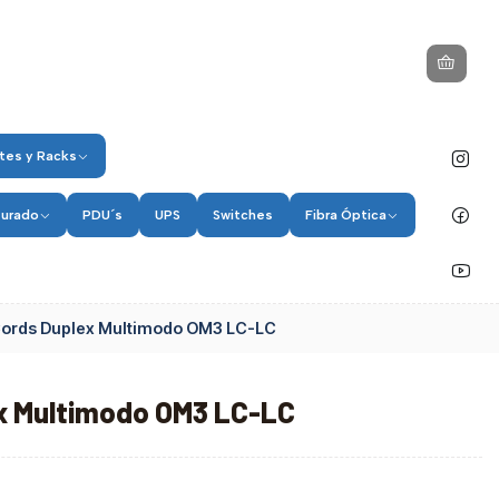
tes y Racks
turado
PDU´s
UPS
Switches
Fibra Óptica
Cords Duplex Multimodo OM3 LC-LC
x Multimodo OM3 LC-LC