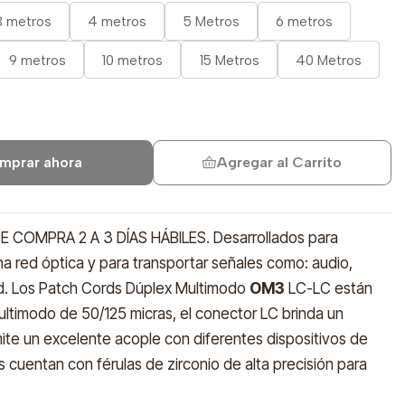
3 metros
4 metros
5 Metros
6 metros
9 metros
10 metros
15 Metros
40 Metros
mprar ahora
Agregar al Carrito
COMPRA 2 A 3 DÍAS HÁBILES. Desarrollados para
 red óptica y para transportar señales como: audio,
ad. Los Patch Cords Dúplex Multimodo
OM3
LC-LC están
ultimodo de 50/125 micras, el conector LC brinda un
ite un excelente acople con diferentes dispositivos de
s cuentan con férulas de zirconio de alta precisión para
.