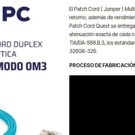
El Patch Cord ( Jumper ) Mul
retorno, además de rendimien
Patch Cord Quest se entregan
atenuación exacta de cada co
TIA/EIA-568.B.3, los estánda
326GR-326.
PROCESO DE FABRICACIÓ