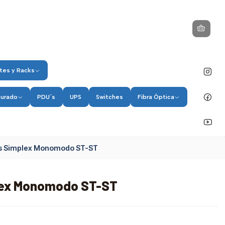
tes y Racks
turado
PDU´s
UPS
Switches
Fibra Óptica
s Simplex Monomodo ST-ST
lex Monomodo ST-ST