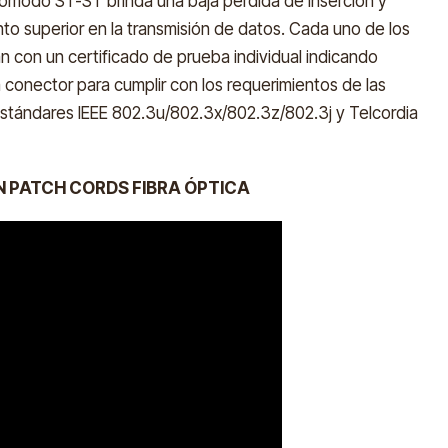
omodo ST-ST brinda una baja pérdida de inserción y
to superior en la transmisión de datos. Cada uno de los
 con un certificado de prueba individual indicando
 conector para cumplir con los requerimientos de las
estándares IEEE 802.3u/802.3x/802.3z/802.3j y Telcordia
N PATCH CORDS FIBRA ÓPTICA