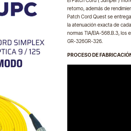
El Patch Cord ( Jumper ) mon
retorno, además de rendimien
Patch Cord Quest se entregan
la atenuación exacta de cada
normas TIA/EIA-568.B.3, los 
GR-326GR-326.
PROCESO DE FABRICACIÓ