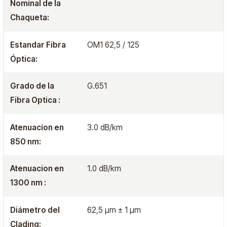
Nominal de la
Chaqueta:
Estandar Fibra
OM1 62,5 / 125
Óptica:
Grado de la
G.651
Fibra Optica :
Atenuacion en
3.0 dB/km
850 nm:
Atenuacion en
1.0 dB/km
1300 nm :
Diámetro del
62,5 μm ± 1 μm
Clading: