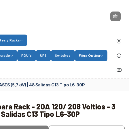
tes y Racks
turado
PDU´s
UPS
Switches
Fibra Óptica
FASES (5,7kW) | 48 Salidas C13 Tipo L6-30P
ara Rack - 20A 120/ 208 Voltios - 3
 Salidas C13 Tipo L6-30P