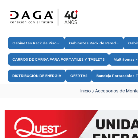
Gabinetes Rack de Piso
Gabinetes Rack de Pared
Gabin
CARROS DE CARGA PARA PORTATILES Y TABLETS
Multitomas -
DISTRIBUCIÓN DE ENERGÍA
OFERTAS
Bandeja Portacables T
Inicio
Accesorios de Monta