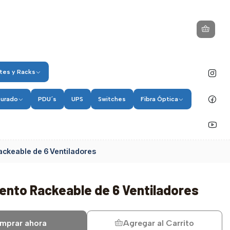
tes y Racks
turado
PDU´s
UPS
Switches
Fibra Óptica
ackeable de 6 Ventiladores
iento Rackeable de 6 Ventiladores
mprar ahora
Agregar al Carrito