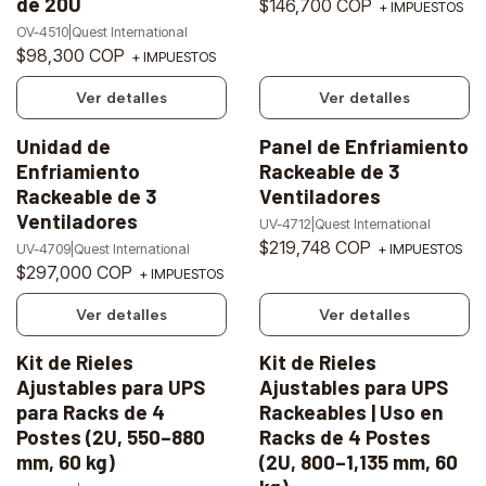
de 20U
$146,700 COP
+ IMPUESTOS
OV-4510
|
Quest International
$98,300 COP
+ IMPUESTOS
Ver detalles
Ver detalles
Unidad de
Panel de Enfriamiento
Agotado
Agotado
Enfriamiento
Rackeable de 3
Rackeable de 3
Ventiladores
Ventiladores
UV-4712
|
Quest International
$219,748 COP
UV-4709
|
Quest International
+ IMPUESTOS
$297,000 COP
+ IMPUESTOS
Ver detalles
Ver detalles
Kit de Rieles
Kit de Rieles
-10%
-10%
Ajustables para UPS
Ajustables para UPS
OFF
OFF
para Racks de 4
Rackeables | Uso en
Agotado
Agotado
Postes (2U, 550–880
Racks de 4 Postes
mm, 60 kg)
(2U, 800–1,135 mm, 60