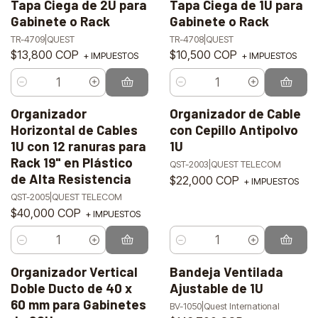
Tapa Ciega de 2U para
Tapa Ciega de 1U para
Gabinete o Rack
Gabinete o Rack
TR-4709
|
QUEST
TR-4708
|
QUEST
$13,800 COP
$10,500 COP
+ IMPUESTOS
+ IMPUESTOS
Cantidad
Cantidad
Organizador
Organizador de Cable
Horizontal de Cables
con Cepillo Antipolvo
1U con 12 ranuras para
1U
Rack 19" en Plástico
QST-2003
|
QUEST TELECOM
de Alta Resistencia
$22,000 COP
+ IMPUESTOS
QST-2005
|
QUEST TELECOM
$40,000 COP
+ IMPUESTOS
Cantidad
Cantidad
Organizador Vertical
Bandeja Ventilada
Agotado
Agotado
Doble Ducto de 40 x
Ajustable de 1U
60 mm para Gabinetes
BV-1050
|
Quest International